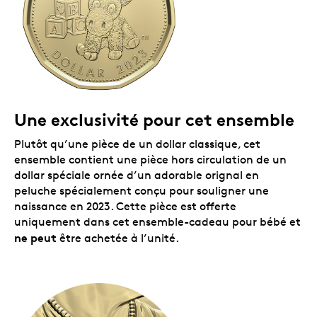
fera un cadeau personnalisé à conserver
précieusement. Besoin de l’expédier par la poste?
Il vient même avec une enveloppe spécialement
conçue.
Tirage limité.
Tirage mondial limité à
100 000 exemplaires – commandez le vôtre sans
tarder!
Une exclusivité pour cet ensemble
Emballage
L’ensemble-cadeau pour bébé 2023 est présenté dans
Plutôt qu’une pièce de un dollar classique, cet
une carte-cadeau. Les cinq pièces hors circulation se
ensemble contient une pièce hors circulation de un
trouvent dans un emballage-coque, dans le rabat
dollar spéciale ornée d’un adorable orignal en
intérieur de la carte, avec un espace pour inscrire des
peluche spécialement conçu pour souligner une
renseignements sur le bébé et rédiger un message à
naissance en 2023. Cette pièce est offerte
la main. Et pour vous faciliter la vie, le tout
uniquement dans cet ensemble-cadeau pour bébé et
s’accompagne d’une enveloppe spécialement
ne peut
être achetée à l’unité.
conçue.