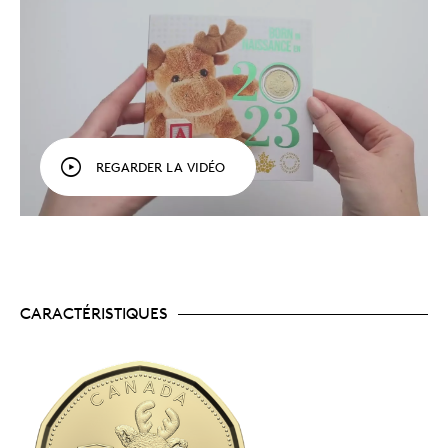
Une année bien spéciale!
Chaque ensemble-
cadeau renferme cinq (5) pièces de circulation
canadiennes millésimées 2023 : 5 cents, 10 cents,
25 cents, 2 dollars ainsi qu’une pièce thématique
spéciale de 1 dollar.
Une rareté exceptionnelle!
Achetez cet
ensemble pour vous procurer une version
millésimée 2023 des pièces canadiennes aux
revers ornés des motifs classiques ($2, 25¢, 10¢,
REGARDER LA VIDÉO
5¢); celles-ci seront uniquement offertes en
format hors circulation cette année.
L’orignal, la mascotte de 2023!
La pièce de
un dollar hors circulation contenue dans chaque
ensemble-cadeau 2023 (Bébé, Anniversaire, Fêtes
et Ô Canada) présente un motif d’orignal
amusant qui incarne le thème et dépeint l’esprit
du Canada. En effet, cet animal est un symbole
CARACTÉRISTIQUES
populaire de la faune et des espaces sauvages du
pays. Son panache fait de lui l’une des espèces
canadiennes les plus faciles à reconnaître!
Fait pour être offert!
Le cadeau parfait à offrir
en personne, à apprécier ensemble ou à envoyer
à l’étranger. Il prévoit aussi un espace pour écrire
un mot doux ou ajouter une petite touche qui en