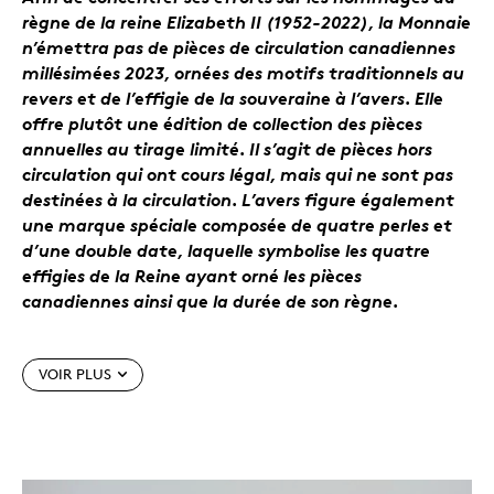
règne de la reine Elizabeth II (1952-2022), la Monnaie
n’émettra pas de pièces de circulation canadiennes
millésimées 2023, ornées des motifs traditionnels au
revers et de l’effigie de la souveraine à l’avers. Elle
offre plutôt une édition de collection des pièces
annuelles au tirage limité. Il s’agit de pièces hors
circulation qui ont cours légal, mais qui ne sont pas
destinées à la circulation. L’avers figure également
une marque spéciale composée de quatre perles et
d’une double date, laquelle symbolise les quatre
effigies de la Reine ayant orné les pièces
canadiennes ainsi que la durée de son règne.
Caractéristiques particulières
VOIR PLUS
Bienvenue parmi nous!
Accueillez le petit trésor
et soulignez sa naissance en 2023 avec cet
ensemble-cadeau de cinq pièces – un cadeau
abordable et une belle attention.