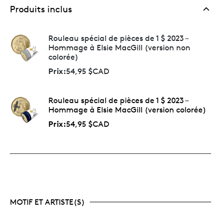
jamais été mises en circulation – chacune d’entre
Produits inclus
elles brille comme un sou neuf et est rehaussée
du même motif coloré au revers.
L’une des deux façons de se procurer un rouleau
Rouleau spécial de pièces de 1 $ 2023 –
de pièces classiques (non colorées).
Le rouleau
Hommage à Elsie MacGill (version non
spécial de pièces colorées se vend
colorée)
individuellement, mais pas celui contenant des
pièces non colorées; ce dernier n’est offert que
Prix:
54,95 $CAD
dans cet ensemble ou par abonnement à la
collection commémorative de rouleaux spéciaux
.
Une quantité limitée.
Les abonnements sont
Rouleau spécial de pièces de 1 $ 2023 –
limités à 10 000 : il n’existe que 10 000 exemplaires
Hommage à Elsie MacGill (version colorée)
de chaque rouleau de cet ensemble.
Prix:
54,95 $CAD
MOTIF ET ARTISTE(S)