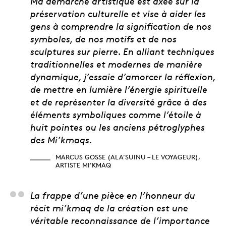
Ma démarche artistique est axée sur la
préservation culturelle et vise à aider les
gens à comprendre la signification de nos
symboles, de nos motifs et de nos
sculptures sur pierre. En alliant techniques
traditionnelles et modernes de manière
dynamique, j’essaie d’amorcer la réflexion,
de mettre en lumière l’énergie spirituelle
et de représenter la diversité grâce à des
éléments symboliques comme l’étoile à
huit pointes ou les anciens pétroglyphes
des Mi’kmaqs.
MARCUS GOSSE (ALA’SUINU – LE VOYAGEUR),
ARTISTE MI’KMAQ
Stephen Augustine, che
La frappe d’une pièce en l’honneur du
récit mi’kmaq de la création est une
véritable reconnaissance de l’importance