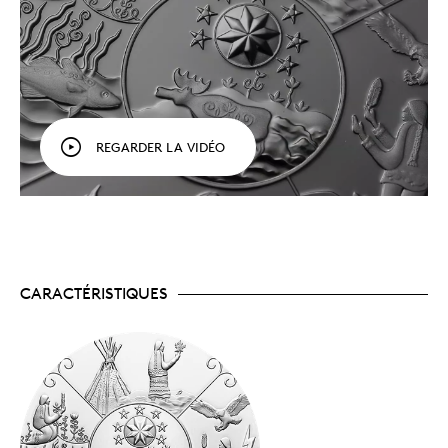
véhiculent des valeurs qui influencent notre
conception du monde et des autres.
Une tradition de transmission.
Dans la tradition
orale, les récits servent à transmettre des
événements, des principes, des valeurs et une
conception du monde. En mariant les récits
autochtones et l’art, cette série rend hommage
aux conteurs autochtones et à leur rôle dans la
REGARDER LA VIDÉO
transmission des savoirs traditionnels aux
nouvelles générations.
Tirage limité.
Frappée dans de l’argent pur à
99,99 %, cette pièce a un tirage mondial limité à
5 500 exemplaires.
Un certificat numéroté.
La Monnaie royale
canadienne certifie l’authenticité de toutes ses
pièces de collection.
CARACTÉRISTIQUES
Aucune TPS ni TVH.
Emballage
La pièce est encapsulée et présentée dans un boîtier
à double coque noir orné du logo de la Monnaie royale
canadienne.