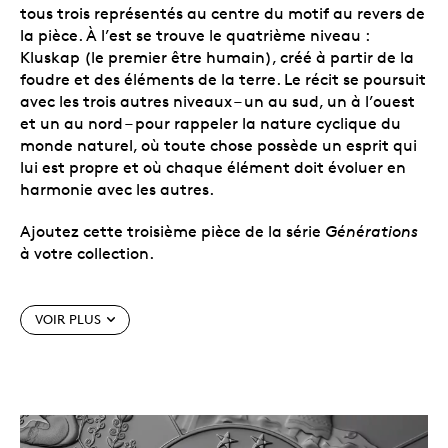
tous trois représentés au centre du motif au revers de
la pièce. À l’est se trouve le quatrième niveau :
Kluskap (le premier être humain), créé à partir de la
foudre et des éléments de la terre. Le récit se poursuit
avec les trois autres niveaux – un au sud, un à l’ouest
et un au nord – pour rappeler la nature cyclique du
monde naturel, où toute chose possède un esprit qui
lui est propre et où chaque élément doit évoluer en
harmonie avec les autres.
Ajoutez cette troisième pièce de la série
Générations
à votre collection.
Caractéristiques particulières
VOIR PLUS
La troisième pièce de la série
.
La série annuelle
Générations
célèbre l’art, les croyances culturelles
et les traditions orales des Premiers Peuples du
Canada. Elle met l’accent sur la façon dont ces
histoires transmettent des leçons importantes et