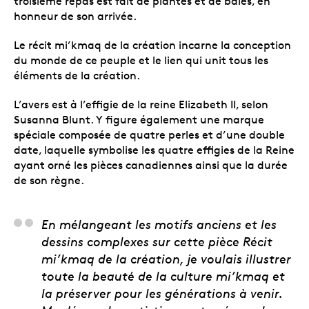
troisième repas est fait de plantes et de baies, en
honneur de son arrivée.
Le récit mi’kmaq de la création incarne la conception
du monde de ce peuple et le lien qui unit tous les
éléments de la création.
L’avers est à l’effigie de la reine Elizabeth II, selon
Susanna Blunt. Y figure également une marque
spéciale composée de quatre perles et d’une double
date, laquelle symbolise les quatre effigies de la Reine
ayant orné les pièces canadiennes ainsi que la durée
de son règne.
Marcus Gosse (Ala’suin
En mélangeant les motifs anciens et les
dessins complexes sur cette pièce Récit
mi’kmaq de la création, je voulais illustrer
toute la beauté de la culture mi’kmaq et
la préserver pour les générations à venir.