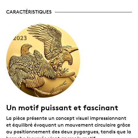
Aucune TPS ni TVH.
CARACTÉRISTIQUES
Emballage
La pièce est encapsulée et présentée dans un boîtier
à double coque noir orné du logo de la Monnaie royale
canadienne. Le boîtier est assorti d’une boîte
protectrice noire.
Un motif puissant et fascinant
La pièce présente un concept visuel impressionnant
et équilibré évoquant un mouvement circulaire grâce
au positionnement des deux pygargues, tandis que la