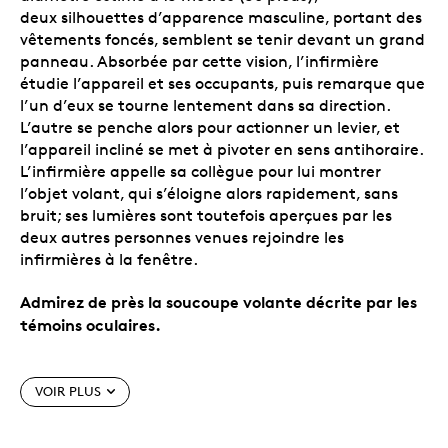
deux silhouettes d’apparence masculine, portant des
vêtements foncés, semblent se tenir devant un grand
panneau. Absorbée par cette vision, l’infirmière
étudie l’appareil et ses occupants, puis remarque que
l’un d’eux se tourne lentement dans sa direction.
L’autre se penche alors pour actionner un levier, et
l’appareil incliné se met à pivoter en sens antihoraire.
L’infirmière appelle sa collègue pour lui montrer
l’objet volant, qui s’éloigne alors rapidement, sans
bruit; ses lumières sont toutefois aperçues par les
deux autres personnes venues rejoindre les
infirmières à la fenêtre.
Admirez de près la soucoupe volante décrite par les
témoins oculaires.
Caractéristiques particulières
VOIR PLUS
Parmi nos thèmes les plus populaires.
Les