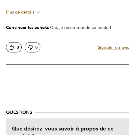
Plus de détails
Continuer les achats
Oui, je recommande ce produit
Le pour
Motif attrayant
0
0
Signaler un avis
Original
Unique en son genre
Le contre
Trop petit
QUESTIONS
Que désirez-vous savoir à propos de ce