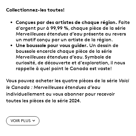
Collectionnez-les toutes!
Conçues par des artistes de chaque région.
Faite
d’argent pur à 99,99 %, chaque pièce de la série
Merveilleuses étendues d’eau
présente au revers
un motif conçu par un artiste de la région.
Une boussole pour vous guider.
Un dessin de
boussole encercle chaque pièce de la série
Merveilleuses étendues d’eau
. Symbole de
curiosité, de découverte et d’exploration, il nous
rappelle à quel point le Canada est vaste!
Vous pouvez acheter les quatre pièces de la série
Voici
le Canada : Merveilleuses étendues d’eau
individuellement ou vous abonner pour recevoir
toutes les pièces de la série 2024.
Abonnez-vous à la série
Merveilleuses étendues
VOIR PLUS
d’eau
pour profiter de multiples avantages :