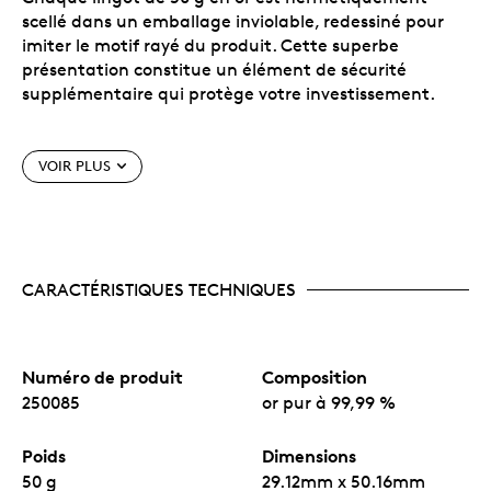
scellé dans un emballage inviolable, redessiné pour
imiter le motif rayé du produit. Cette superbe
présentation constitue un élément de sécurité
supplémentaire qui protège votre investissement.
Une nouveauté, ce lingot de 50 g offre aux
collectionneurs une manière pratique d’élargir
VOIR PLUS
leur collection de métaux précieux.
Chaque lingot porte un numéro de série unique
prouvant son authenticité.
Comprend la célèbre marque de sécurité gravée
au laser qui figure aussi sur les pièces Feuille
d’érable en or et Feuille d’érable en argent.
CARACTÉRISTIQUES TECHNIQUES
Le chiffre « 24 » microgravé, visible à la loupe,
atteste l’authenticité de votre investissement.
Pas de tirage fixe.
Numéro de produit
Composition
250085
or pur à 99,99 %
Poids
Dimensions
50 g
29.12mm x 50.16mm