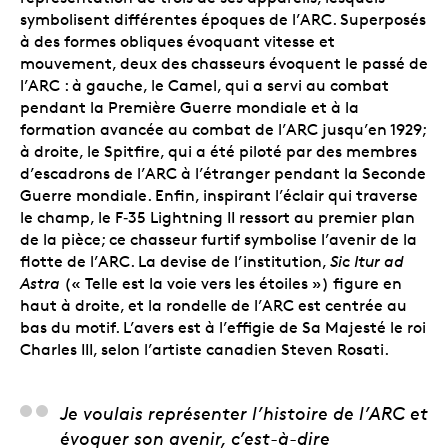
symbolisent différentes époques de l’ARC. Superposés
à des formes obliques évoquant vitesse et
mouvement, deux des chasseurs évoquent le passé de
l’ARC : à gauche, le Camel, qui a servi au combat
pendant la Première Guerre mondiale et à la
formation avancée au combat de l’ARC jusqu’en 1929;
à droite, le Spitfire, qui a été piloté par des membres
d’escadrons de l’ARC à l’étranger pendant la Seconde
Guerre mondiale. Enfin, inspirant l’éclair qui traverse
le champ, le F‑35 Lightning II ressort au premier plan
de la pièce; ce chasseur furtif symbolise l’avenir de la
flotte de l’ARC. La devise de l’institution,
Sic Itur ad
Astra
(« Telle est la voie vers les étoiles ») figure en
haut à droite, et la rondelle de l’ARC est centrée au
bas du motif. L’avers est à l’effigie de Sa Majesté le roi
Charles III, selon l’artiste canadien Steven Rosati.
David Moore, artiste
Je voulais représenter l’histoire de l’ARC et
évoquer son avenir, c’est-à-dire