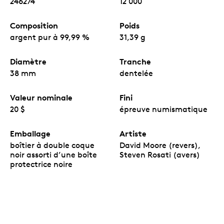
246274
12 000
Composition
Poids
argent pur à 99,99 %
31,39 g
Diamètre
Tranche
38 mm
dentelée
Valeur nominale
Fini
20 $
épreuve numismatique
Emballage
Artiste
boîtier à double coque
David Moore (revers),
noir assorti d’une boîte
Steven Rosati (avers)
protectrice noire