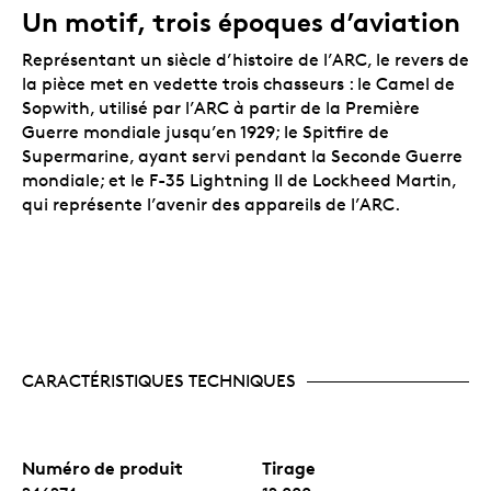
proches qui servent ou qui ont servi dans
Un motif, trois époques d’aviation
l’Aviation royale canadienne.
Un certificat numéroté.
La Monnaie royale
Représentant un siècle d’histoire de l’ARC, le revers de
canadienne certifie l’authenticité de toutes ses
la pièce met en vedette trois chasseurs : le Camel de
pièces de collection.
Sopwith, utilisé par l’ARC à partir de la Première
Aucune TPS ni TVH.
Guerre mondiale jusqu’en 1929; le Spitfire de
Supermarine, ayant servi pendant la Seconde Guerre
Emballage
mondiale; et le F-35 Lightning II de Lockheed Martin,
qui représente l’avenir des appareils de l’ARC.
La pièce est encapsulée et présentée dans un boîtier
à double coque noir orné du logo de la Monnaie royale
canadienne. Le boîtier est assorti d’une boîte
protectrice noire.
CARACTÉRISTIQUES TECHNIQUES
Numéro de produit
Tirage