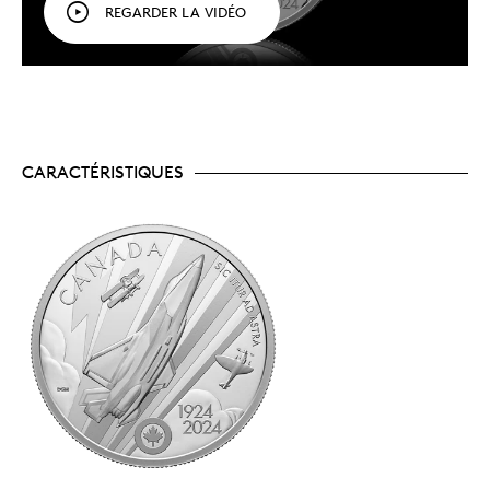
à la justesse de la représentation stylisée de
REGARDER LA VIDÉO
chaque appareil.
Une gravure alliant modernité et tradition.
Au
revers de la pièce, la gravure traditionnelle donne
vie à chaque avion tandis que la gravure au laser
et les givrages spéciaux font ressortir divers
éléments du motif.
Complétez votre collection de pièces en
l’honneur du centenaire de l’ARC.
Cette pièce en
CARACTÉRISTIQUES
argent fin reprend le thème du dollar épreuve
numismatique 2024. D’ailleurs, les pièces
commémoratives soulignant le centenaire de
seules
l’ARC sont les
pièces sur le thème de
l’aviation émises cette année. L’histoire qu’elles
racontent captivera à coup sûr les collectionneurs
de tous âges, et leurs superbes motifs
permettront de partager sa passion avec des
numismates en herbe.
Un tirage limité.
Le tirage mondial est limité à
seulement 12 000 exemplaires.
Une pièce de collection abordable.
Émise au
cours du mois marquant le 100ᵉ anniversaire de
l’ARC (le 1ᵉʳ avril 2024), cette pièce de collection
en argent fin est le cadeau parfait pour vos