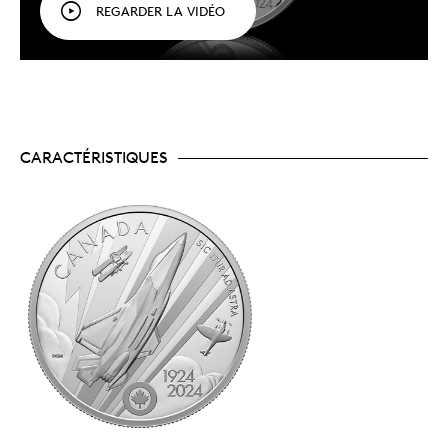
à la justesse de la représentation stylisée de
REGARDER LA VIDÉO
chaque appareil.
Une gravure alliant modernité et tradition.
Au
revers de la pièce, la gravure traditionnelle donne
vie à chaque avion tandis que la gravure au laser
et les givrages spéciaux font ressortir divers
éléments du motif.
Complétez votre collection de pièces en
l’honneur du centenaire de l’ARC.
Cette pièce en
CARACTÉRISTIQUES
argent fin reprend le thème du dollar épreuve
numismatique 2024. D’ailleurs, les pièces
commémoratives soulignant le centenaire de
seules
l’ARC sont les
pièces sur le thème de
l’aviation émises cette année. L’histoire qu’elles
racontent captivera à coup sûr les collectionneurs
de tous âges, et leurs superbes motifs
permettront de partager sa passion avec des
numismates en herbe.
Un tirage limité.
Le tirage mondial est limité à
seulement 12 000 exemplaires.
Une pièce de collection abordable.
Émise au
cours du mois marquant le 100ᵉ anniversaire de
l’ARC (le 1ᵉʳ avril 2024), cette pièce de collection
en argent fin est le cadeau parfait pour vos