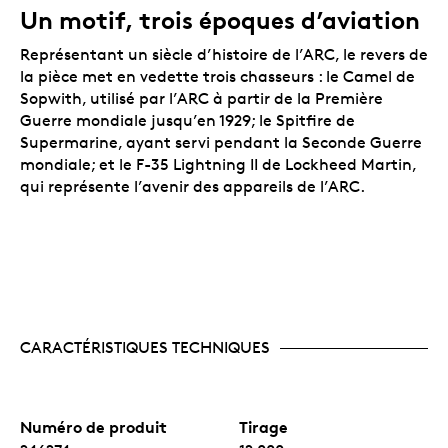
proches qui servent ou qui ont servi dans
Un motif, trois époques d’aviation
l’Aviation royale canadienne.
Un certificat numéroté.
La Monnaie royale
Représentant un siècle d’histoire de l’ARC, le revers de
canadienne certifie l’authenticité de toutes ses
la pièce met en vedette trois chasseurs : le Camel de
pièces de collection.
Sopwith, utilisé par l’ARC à partir de la Première
Aucune TPS ni TVH.
Guerre mondiale jusqu’en 1929; le Spitfire de
Supermarine, ayant servi pendant la Seconde Guerre
Emballage
mondiale; et le F-35 Lightning II de Lockheed Martin,
qui représente l’avenir des appareils de l’ARC.
La pièce est encapsulée et présentée dans un boîtier
à double coque noir orné du logo de la Monnaie royale
canadienne. Le boîtier est assorti d’une boîte
protectrice noire.
CARACTÉRISTIQUES TECHNIQUES
Numéro de produit
Tirage