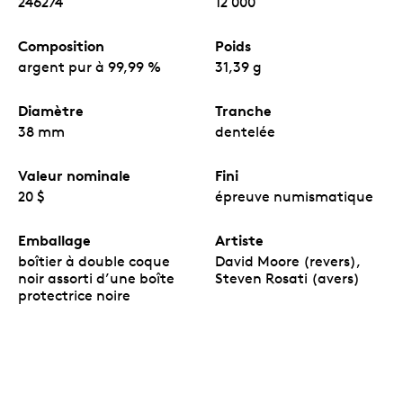
246274
12 000
Composition
Poids
argent pur à 99,99 %
31,39 g
Diamètre
Tranche
38 mm
dentelée
Valeur nominale
Fini
20 $
épreuve numismatique
Emballage
Artiste
boîtier à double coque
David Moore (revers),
noir assorti d’une boîte
Steven Rosati (avers)
protectrice noire