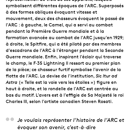
symbolisent différentes époques de l’ARC. Superposés
à des formes obliques évoquant vitesse et
mouvement, deux des chasseurs évoquent le passé de
l’ARC : à gauche, le Camel, qui a servi au combat
pendant la Première Guerre mondiale et à la
formation avancée au combat de l’ARC jusqu’en 1929;
à droite, le Spitfire, qui a été piloté par des membres
d’escadrons de l’ARC à l’étranger pendant la Seconde
Guerre mondiale. Enfin, inspirant l’éclair qui traverse
le champ, le F‑35 Lightning II ressort au premier plan
de la pièce; ce chasseur furtif symbolise l’avenir de la
flotte de l’ARC. La devise de l’institution,
Sic Itur ad
Astra
(« Telle est la voie vers les étoiles ») figure en
haut à droite, et la rondelle de l’ARC est centrée au
bas du motif. L’avers est à l’effigie de Sa Majesté le roi
Charles III, selon l’artiste canadien Steven Rosati.
David Moore, artiste
Je voulais représenter l’histoire de l’ARC et
évoquer son avenir, c’est-à-dire