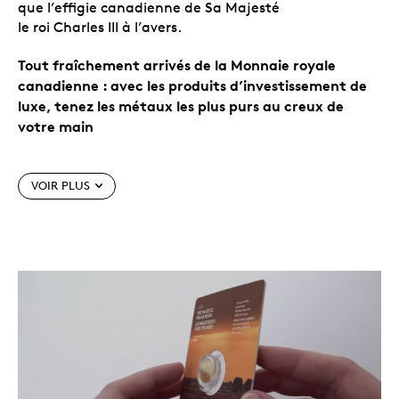
que l’effigie canadienne de Sa Majesté
le roi Charles III à l’avers.
Tout fraîchement arrivés de la Monnaie royale
canadienne : avec les produits d’investissement de
luxe, tenez les métaux les plus purs au creux de
votre main
Caractéristiques particulières
VOIR PLUS
Soigneusement manipulée pendant le processus
de fabrication.
Tous les produits
d’investissement de luxe hors-circulation ont un
poids garanti et sont soigneusement manipulés
durant le processus de fabrication, avant d’être
placés dans un emballage approuvé par la
Monnaie royale canadienne. Au dos de la carte,
un code QR facile à balayer permet d’accéder
rapidement à un site Web instructif,
PassionOR
,
sur le monde des produits d’investissement.
Les métaux les plus purs au monde, faciles à