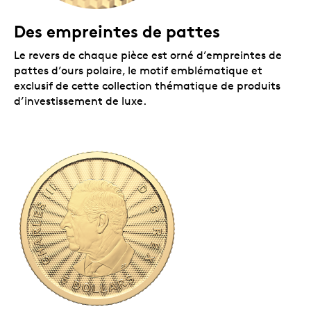
Votre pièce d’investissement de luxe en argent pur
est encapsulée et protégée dans une carte au dos de
Des empreintes de pattes
laquelle figure le certificat de titrage. Aussi au dos de
la carte, un code QR facile à balayer permet
Le revers de chaque pièce est orné d’empreintes de
d’accéder rapidement à un site Web instructif,
pattes d’ours polaire, le motif emblématique et
PassionOR
, sur le monde des produits
exclusif de cette collection thématique de produits
d’investissement.
d’investissement de luxe.