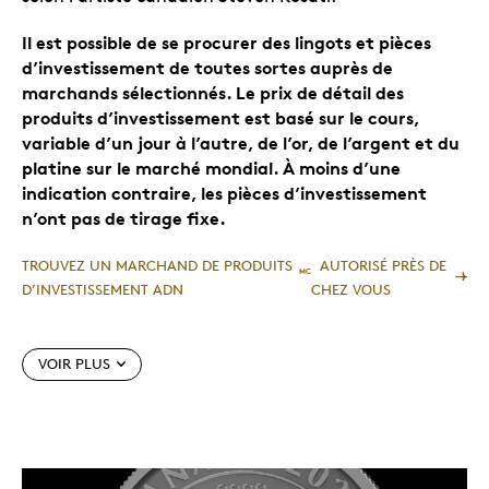
Il est possible de se procurer des lingots et pièces
d’investissement de toutes sortes auprès de
marchands sélectionnés. Le prix de détail des
produits d’investissement est basé sur le cours,
variable d’un jour à l’autre, de l’or, de l’argent et du
platine sur le marché mondial. À moins d’une
indication contraire, les pièces d’investissement
n’ont pas de tirage fixe.
TROUVEZ UN MARCHAND DE PRODUITS
AUTORISÉ PRÈS DE
MC
D’INVESTISSEMENT ADN
CHEZ VOUS
Caractéristiques particulières
VOIR PLUS
Huitième pièce de la longue et populaire série de
pièces d’investissement
Images d’animaux
.
La pièce a été créée par les graveurs de la
Monnaie royale canadienne, qui ont conjugué
une variété de techniques de gravure et de