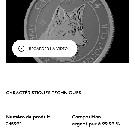
givrage.
Le splendide fini épreuve numismatique inverse,
qui présente un champ mat et givré contrastant
magnifiquement avec le motif en relief brillant,
met en valeur les traits distinctifs du renard.
Comprend une marque privée en forme de feuille
d’érable microgravée au laser qui porte le
nombre « 24 » (visible à la loupe) marquant
REGARDER LA VIDÉO
l’année d’émission.
Une acquisition alléchante pour les nouveaux
acheteurs de métaux précieux comme pour les
investisseurs chevronnés.
Aucun tirage fixe.
CARACTÉRISTIQUES TECHNIQUES
Numéro de produit
Composition
245992
argent pur à 99,99 %