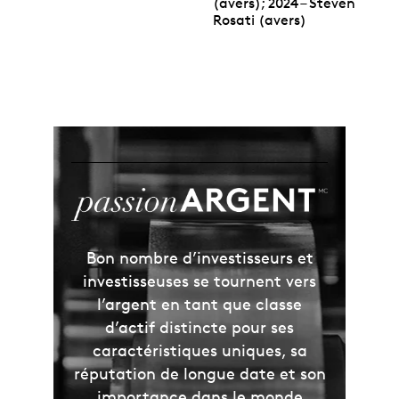
(avers); 2024 – Steven
Aucune TPS ni TVH.
Rosati (avers)
Poids :
31,11 g
chacun
Emballage
Cet ensemble est composé de trois pièces
Précieuse
feuille d’érable
de 1 oz en argent pur à 99,99 %
emballées individuellement et présentées côte à côte
dans un emballage-présentoir spécialement conçu.
L’emballage-présentoir comporte un code QR facile à
balayer qui permet d’accéder rapidement à un site
Bon nombre d’investisseurs et
Web instructif,
PassionARGENT
, sur le monde des
produits d’investissement.
investisseuses se tournent vers
l’argent en tant que classe
d’actif distincte pour ses
caractéristiques uniques, sa
réputation de longue date et son
importance dans le monde