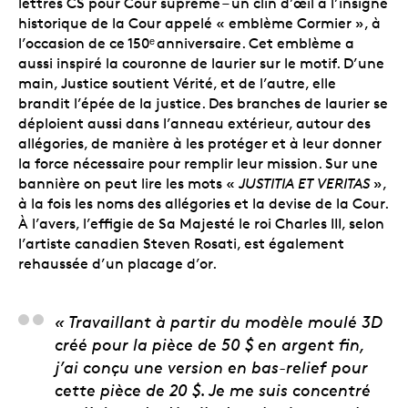
lettres CS pour Cour suprême – un clin d’œil à l’insigne
historique de la Cour appelé « emblème Cormier », à
l’occasion de ce 150ᵉ
anniversaire. Cet emblème a
aussi inspiré la couronne de laurier sur le motif. D’une
main, Justice soutient Vérité, et de l’autre, elle
brandit l’épée de la justice. Des branches de laurier se
déploient aussi dans l’anneau extérieur, autour des
allégories, de manière à les protéger et à leur donner
la force nécessaire pour remplir leur mission. Sur une
bannière on peut lire les mots «
JUSTITIA ET VERITAS
»,
à la fois les noms des allégories et la devise de la Cour.
À l’avers, l’effigie de Sa Majesté le roi Charles III, selon
l’artiste canadien Steven Rosati, est également
rehaussée d’un placage d’or.
Matthew Porter, sculpt
« Travaillant à partir du modèle moulé 3D
créé pour la pièce de 50 $ en argent fin,
j’ai conçu une version en bas-relief pour
cette pièce de 20 $. Je me suis concentré