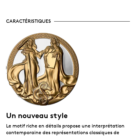
Un certificat numéroté.
La Monnaie royale
canadienne certifie l’authenticité de toutes ses
pièces de collection.
CARACTÉRISTIQUES
Emballage
La pièce est encapsulée et présentée dans un boîtier
à double coque noir orné du logo de la Monnaie royale
canadienne. Le boîtier est assorti d’une boîte
protectrice noire.
Un nouveau style
Le motif riche en détails propose une interprétation
contemporaine des représentations classiques de