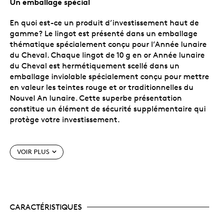
Un emballage spécial
En quoi est-ce un produit d’investissement haut de
gamme? Le lingot est présenté dans un emballage
thématique spécialement conçu pour l’Année lunaire
du Cheval. Chaque lingot de 10 g en or Année lunaire
du Cheval est hermétiquement scellé dans un
emballage inviolable spécialement conçu pour mettre
en valeur les teintes rouge et or traditionnelles du
Nouvel An lunaire. Cette superbe présentation
constitue un élément de sécurité supplémentaire qui
protège votre investissement.
Caractéristiques particulières
VOIR PLUS
Produit offert directement.
Si nos produits
d’investissement sont généralement distribués
par nos marchands autorisés, ces lingots,
manipulés avec soin, peuvent être achetés
CARACTÉRISTIQUES
directement auprès de la Monnaie, de
Postes Canada ou d’un marchand autorisé.