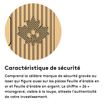
Produit numéroté.
Chaque lingot porte un
numéro de série unique prouvant son
authenticité.
Certificat signé par l’essayeur en chef de la
Monnaie.
Au dos de la carte, le certificat de
titrage signé par l’essayeur en chef de la Monnaie
garantit la pureté de l’or.
Tirage limité.
Le tirage mondial du lingot Année
lunaire du Cheval est limité à 3 888 exemplaires.
Aucune TPS ni TVH.
Caractéristique de sécurité
Comprend la célèbre marque de sécurité gravée au
laser qui figure aussi sur les pièces Feuille d’érable en
or et Feuille d’érable en argent. Le chiffre « 26 »
microgravé, visible à la loupe, atteste l’authenticité
de votre investissement.