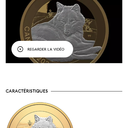
majestueux du Canada, croqués à leur insu dans
leur habitat naturel.
Pièce 1 : Ours polaire
Pièce 2 : Wapiti
Pièce 3 : Loup gris
Art animalier – Abonnement à la série de trois
pièces en argent fin (2025)
Sans limites.
Le loup au revers de la pièce ne
saurait être confiné : il sort du cadre central de la
REGARDER LA VIDÉO
pièce. Voilà qui contribue à brouiller la frontière
entre l’humain et la nature, tout en mettant
cette espèce emblématique du Canada à votre
portée.
Un tirage limité.
Frappée dans 1 oz d’argent pur
à 99,99 %, cette pièce a un tirage limité à
7 500 exemplaires. Un bel ajout à toute collection
consacrée à la nature ou au Canada!
CARACTÉRISTIQUES
Un certificat numéroté.
La Monnaie royale
canadienne certifie l’authenticité de toutes ses
pièces de collection.
Aucune TPS ni TVH.
Emballage