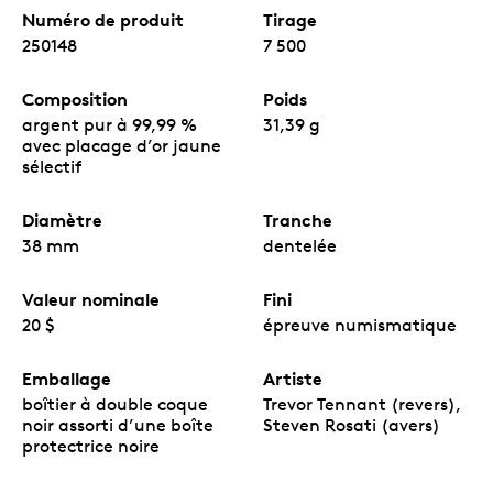
Numéro de produit
Tirage
250148
7 500
Composition
Poids
argent pur à 99,99 %
31,39 g
avec placage d’or jaune
sélectif
Diamètre
Tranche
38 mm
dentelée
Valeur nominale
Fini
20 $
épreuve numismatique
Emballage
Artiste
boîtier à double coque
Trevor Tennant (revers),
noir assorti d’une boîte
Steven Rosati (avers)
protectrice noire