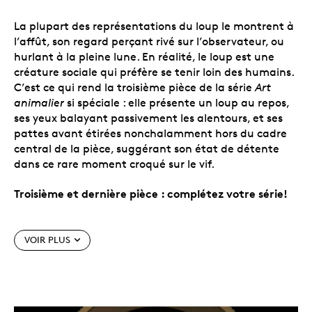
La plupart des représentations du loup le montrent à
l’affût, son regard perçant rivé sur l’observateur, ou
hurlant à la pleine lune. En réalité, le loup est une
créature sociale qui préfère se tenir loin des humains.
C’est ce qui rend la troisième pièce de la série
Art
animalier
si spéciale : elle présente un loup au repos,
ses yeux balayant passivement les alentours, et ses
pattes avant étirées nonchalamment hors du cadre
central de la pièce, suggérant son état de détente
dans ce rare moment croqué sur le vif.
Troisième et dernière pièce : complétez votre série!
Caractéristiques particulières
VOIR PLUS
La troisième et dernière pièce de la série.
Entrez
dans la nature sauvage… ou laissez-la venir à
vous avec la série de trois pièces
Art animalier,
qui met en vedette certains des animaux les plus