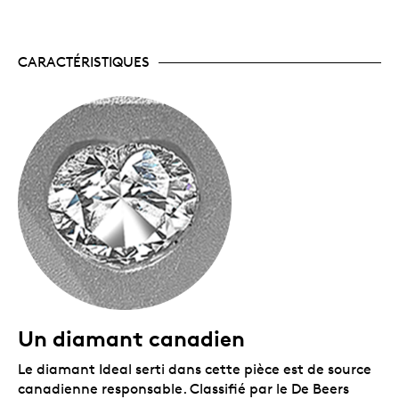
exemplaires – un tirage encore plus faible que
celui des autres pièces de la série.
Une collaboration d’ici.
Cette magnifique pièce
de collection allie une gravure de classe
CARACTÉRISTIQUES
mondiale, l’élégance soignée des diamants
canadiens et une taille brevetée exclusive de
Crossworks Manufacturing.
Aucune TPS NI TVH.
Emballage
La pièce est présentée dans une capsule 3D en forme
de diamant, le tout placé dans un boîtier à double
coque noir orné du logo de la Monnaie royale
canadienne et assorti d’une boîte protectrice noire.
Un diamant canadien
Le diamant Ideal serti dans cette pièce est de source
canadienne responsable. Classifié par le De Beers