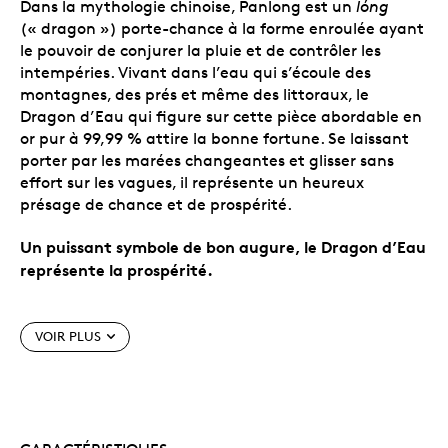
Dans la mythologie chinoise, Panlong est un
lóng
(« dragon ») porte-chance à la forme enroulée ayant
le pouvoir de conjurer la pluie et de contrôler les
intempéries. Vivant dans l’eau qui s’écoule des
montagnes, des prés et même des littoraux, le
Dragon d’Eau qui figure sur cette pièce abordable en
or pur à 99,99 % attire la bonne fortune. Se laissant
porter par les marées changeantes et glisser sans
effort sur les vagues, il représente un heureux
présage de chance et de prospérité.
Un puissant symbole de bon augure, le Dragon d’Eau
représente la prospérité.
Caractéristiques particulières
VOIR PLUS
Le cinquième dragon spirituel chinois.
Les
dragons spirituels chinois, considérés comme des
créatures mythologiques bienveillantes, font
partie de nos thèmes annuels les plus populaires.