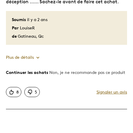
déception ...... Sachez-le avant de faire cet achat.
Soumis
il y a 2 ans
Par
LouiseR
de
Gatineau, Qc
Plus de détails
Continuer les achats
Non, je ne recommande pas ce produit
Le pour
Motif attrayant
8
5
Signaler un avis
Unique en son genre
Le contre
Trop petit