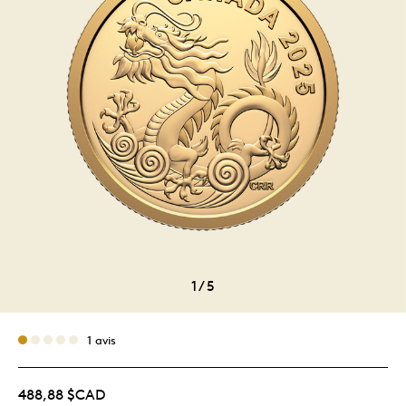
1
/
5
1 avis
488,88 $CAD