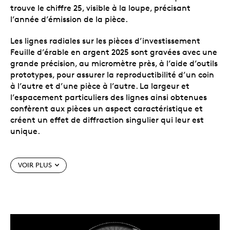
trouve le chiffre 25, visible à la loupe, précisant
l’année d’émission de la pièce.
Les lignes radiales sur les pièces d’investissement
Feuille d’érable en argent 2025 sont gravées avec une
grande précision, au micromètre près, à l’aide d’outils
prototypes, pour assurer la reproductibilité d’un coin
à l’autre et d’une pièce à l’autre. La largeur et
l’espacement particuliers des lignes ainsi obtenues
confèrent aux pièces un aspect caractéristique et
créent un effet de diffraction singulier qui leur est
unique.
Caractéristiques particulières
VOIR PLUS
Trois caractéristiques de sécurité de pointe : des
lignes radiales précises, un motif de feuille
d’érable microgravé et la technologie anti-
contrefaçon pour produits d’investissement
ADN
, exclusive à la Monnaie royale canadienne.
MC