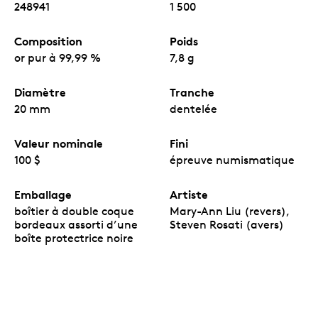
248941
1 500
Composition
Poids
or pur à 99,99 %
7,8 g
Diamètre
Tranche
20 mm
dentelée
Valeur nominale
Fini
100 $
épreuve numismatique
Emballage
Artiste
boîtier à double coque
Mary-Ann Liu (revers),
bordeaux assorti d’une
Steven Rosati (avers)
boîte protectrice noire