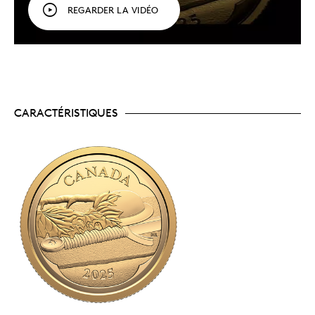
Tombe du Soldat inconnu est limité à 1
REGARDER LA VIDÉO
500 exemplaires – un très faible tirage.
Pour les personnes passionnées de la
numismatique. Pour les personnes passionnées
d’histoire.
Pièce de collection incontournable, la
Tombe du Soldat inconnu
revêt un sens tout
particulier pour les Canadiennes et Canadiens
ayant servi le pays, pour leurs amis et leurs
proches, ainsi que pour les historiens et
CARACTÉRISTIQUES
historiennes et toutes les personnes passionnées
d’histoire.
Un certificat numéroté.
La Monnaie royale
canadienne certifie l’authenticité de toutes ses
pièces de collection.
Aucune TPS ni TVH.
Emballage
La pièce est encapsulée et présentée dans un boîtier
à double coque bordeaux orné du logo de la Monnaie
royale canadienne.