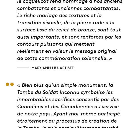
le coquelicot rend hommage à nos anciens
combattants et anciennes combattantes.
Le riche mariage des textures et la
transition visuelle, de la pierre rude à la
surface lisse du relief de bronze, sont tout
aussi importants, et sont renforcés par les
contours puissants qui mettent
réellement en valeur le message original
de cette commémoration solennelle. »
MARY-ANN LIU, ARTISTE
Brigadier-général Ray
« Bien plus qu’un simple monument, la
Tombe du Soldat inconnu symbolise les
innombrables sacrifices consentis par des
Canadiens et des Canadiennes au service
de notre pays. Ayant moi-même participé
étroitement au processus de création de
la Tombe, je suis particulièrement touché