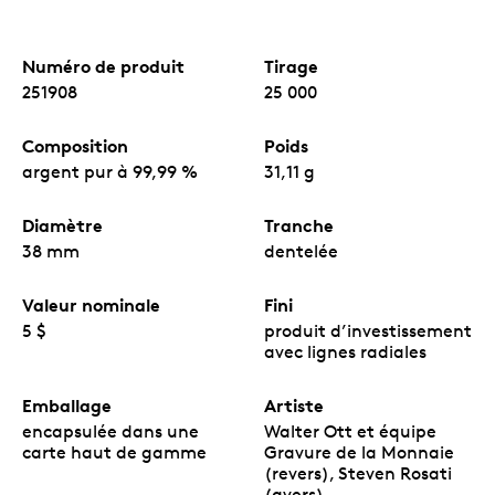
d’investissement.
Caractéristiques de sécurité.
Chaque pièce
d’investissement
Feuille d’érable en argent
Numéro de produit
Tirage
comporte des caractéristiques de sécurité de
251908
25 000
pointe, comme des lignes radiales et notre
technologie exclusive VIGIMONNAIE
Surface
MC
protégée.
Composition
Poids
Un tirage limité.
Le tirage mondial des pièces
argent pur à 99,99 %
31,11 g
d’investissement
Précieuse Feuille d’érable en
argent
est limité à 25 000 exemplaires.
Aucune TPS ni TVH.
Diamètre
Tranche
38 mm
dentelée
Valeur nominale
Fini
5 $
produit d’investissement
avec lignes radiales
Emballage
Artiste
encapsulée dans une
Walter Ott et équipe
carte haut de gamme
Gravure de la Monnaie
(revers), Steven Rosati
(avers)