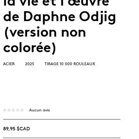
la vie et l’œuvre
de Daphne Odjig
(version non
colorée)
ACIER
2025
TIRAGE 10 000 ROULEAUX
Aucun avis
89,95 $CAD