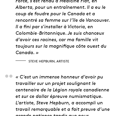
Force, s’est rendu à Medicine Flat, en
Alberta, pour un entraînement. Il a eu le
coup de foudre pour le Canada et a
rencontré sa femme sur l’île de Vancouver.
Il a fini par s’installer à Victoria, en
Colombie-Britannique. Je suis chanceux
d’avoir ces racines, car ma famille vit
toujours sur la magnifique côte ouest du
Canada. »
STEVE HEPBURN, ARTISTE
Matt Eggink, chef de 
« C’est un immense honneur d’avoir pu
travailler sur un projet soulignant le
centenaire de la Légion royale canadienne
et sur ce dollar épreuve numismatique.
L’artiste, Steve Hepburn, a accompli un
travail remarquable et a fait preuve d’une
grande patience tandis que nous