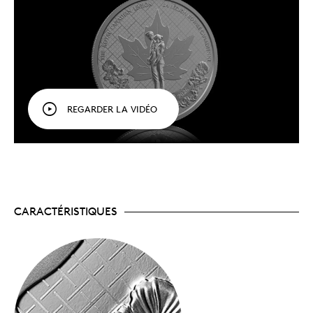
à la Légion et à son siècle de service et de
promotion du Souvenir.
Un hommage à Terre-Neuve-et-Labrador.
Parmi les coquelicots se trouve un myosotis, le
symbole floral du 1ᵉʳ juillet, également connu
comme le jour du Souvenir, soulignant
l’anniversaire de la bataille de Beaumont-Hamel
.
Une pièce de collection phare.
Figurant parmi les
REGARDER LA VIDÉO
premières émissions de l’année, le dollar épreuve
numismatique en argent fin lancé chaque année
continue d’être l’un de nos articles de collection
les plus prisés.
Pour l’amour de l’histoire.
Ajout éloquent à toute
collection, cette pièce est un incontournable pour
les passionnés d’histoire et les sympathisants de
la Légion, qui croient en sa mission d’aider les
CARACTÉRISTIQUES
vétérans du Canada et leurs collectivités.
La commémoration se poursuit.
Aussi offert :
l’ensemble épreuve numismatique en argent
fin 2026, qui comprend une version du dollar
épreuve numismatique en argent fin rehaussée
d’un placage d’or rose sélectif, de même qu’une
pièce en or pur à 99,99 % qui aborde le thème