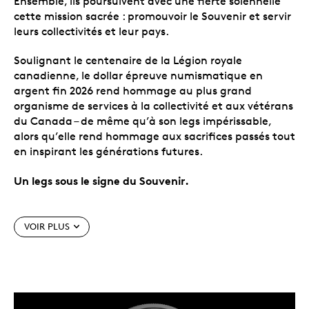
Ensemble, ils poursuivent avec une fierté solennelle
cette mission sacrée : promouvoir le Souvenir et servir
leurs collectivités et leur pays.
Soulignant le centenaire de la Légion royale
canadienne, le dollar épreuve numismatique en
argent fin 2026 rend hommage au plus grand
organisme de services à la collectivité et aux vétérans
du Canada – de même qu’à son legs impérissable,
alors qu’elle rend hommage aux sacrifices passés tout
en inspirant les générations futures.
Un legs sous le signe du Souvenir.
Caractéristiques particulières
VOIR PLUS
En l’honneur du centenaire de la Légion royale
canadienne.
Depuis 100 ans, la Légion royale
canadienne rend honneur aux vétérans du
Canada; en 2026, c’est au tour du dollar épreuve
numismatique en argent fin de rendre hommage