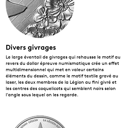
d’un point de vue plus historique.
Un tirage limité.
Le tirage mondial est limité à
35 000 exemplaires.
Un certificat numéroté.
La Monnaie royale
canadienne certifie l’authenticité de toutes ses
pièces de collection.
Aucune TPS ni TVH.
Emballage
Divers givrages
Le dollar épreuve numismatique en argent fin est
Le large éventail de givrages qui rehausse le motif au
encapsulé et présenté dans un boîtier à double coque
revers du dollar épreuve numismatique crée un effet
noir orné du logo de la Monnaie royale canadienne. Le
multidimensionnel qui met en valeur certains
boîtier est assorti d’une boîte protectrice noire.
éléments du dessin, comme le motif textile gravé au
laser, les deux membres de la Légion au fini givré et
les centres des coquelicots qui semblent noirs selon
l’angle sous lequel on les regarde.