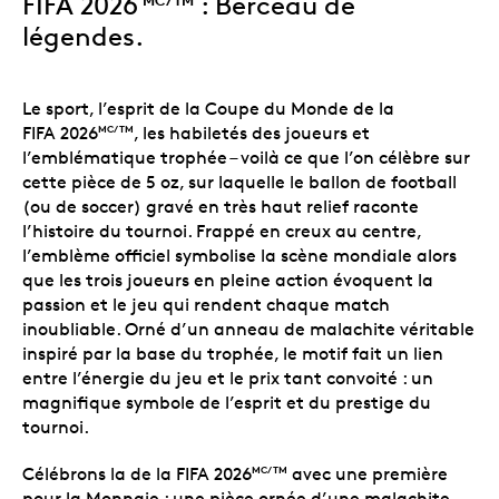
FIFA 2026
: Berceau de
légendes.
Le sport, l’esprit de la Coupe du Monde de la
FIFA 2026
, les habiletés des joueurs et
MC/TM
l’emblématique trophée
– voilà ce que l’on célèbre sur
cette pièce de 5 oz, sur laquelle le ballon de football
(ou de soccer) gravé en très haut relief raconte
l’histoire du tournoi. Frappé en creux au centre,
l’emblème officiel symbolise la scène mondiale alors
que les trois joueurs en pleine action évoquent la
passion et le jeu qui rendent chaque match
inoubliable. Orné d’un anneau de malachite véritable
inspiré par la base du trophée, le motif fait un lien
entre l’énergie du jeu et le prix tant convoité : un
magnifique symbole de l’esprit et du prestige du
tournoi.
Célébrons la
de la FIFA 2026
avec une première
MC/TM
pour la Monnaie : une pièce ornée d’une malachite.