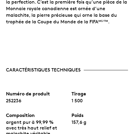
l’organisation garantissant son authenticité.
la perfection. C’est la première fois qu’une pièce de la
Monnaie royale canadienne est ornée d’une
malachite, la pierre précieuse qui orne la base du
trophée de la Coupe du Monde de la FIFA
.
MC/TM
CARACTÉRISTIQUES TECHNIQUES
Numéro de produit
Tirage
252236
1 500
Composition
Poids
argent pur à 99,99 %
157,6 g
avec très haut relief et
malachite véritable