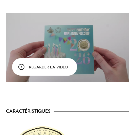
pas près d’oublier!
Égayez encore plus
l’anniversaire de naissance d’une personne chère
en lui offrant l’ensemble-cadeau 2026 –
Anniversaire, une combinaison de cadeau et de
carte de souhaits qu’elle chérira pour les années
à venir.
Une année bien spéciale.
En plus du dollar
thématique spécial, chaque ensemble-cadeau
renferme les pièces de 2 $, de 25 ¢, de 10 ¢ et de 5
¢ – un total de cinq pièces canadiennes hors-
circulation 2026 pour immortaliser le moment.
Un symbole du ciel et de l’esprit sauvage du
REGARDER LA VIDÉO
Canada.
La pièce de 1 $ contenue dans chaque
ensemble-cadeau 2026 (Bébé, Anniversaire, Fêtes
et Ô Canada) présente un motif de bernache
amusant qui incarne l’esprit canadien.
Fait pour être offert.
Un cadeau parfait à offrir
en personne, à apprécier ensemble ou à envoyer
à l’étranger, cet ensemble-cadeau constitue une
façon originale de souligner un moment
CARACTÉRISTIQUES
important et d’en conserver un souvenir
impérissable.
Une tradition d’anniversaire.
À la fois cadeau et
carte de souhaits, cet ensemble plaira à vos