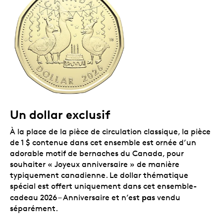
proches de tous âges! Commandez un ensemble
de plus (ou même deux) : avec un peu de
planification, vous aurez ainsi des cadeaux pour
toute l’année!
Assorti d’une enveloppe.
Besoin de l’expédier par
la poste? Chaque ensemble vient avec une
enveloppe.
Tirage limité à 100 000 ensembles.
Commandez
le vôtre dès aujourd’hui.
Emballage
Un dollar exclusif
L’ensemble-cadeau 2026 – Anniversaire est présenté
À la place de la pièce de circulation classique, la pièce
dans une carte-cadeau colorée qui contient les
de 1 $ contenue dans cet ensemble est ornée d’un
cinq pièces dans un emballage-coque. Le tout est
adorable motif de bernaches du Canada, pour
assorti d’une enveloppe blanche conçue pour offrir ce
souhaiter « Joyeux anniversaire » de manière
magnifique cadeau d’anniversaire ou l’envoyer par la
typiquement canadienne. Le dollar thématique
poste.
spécial est offert uniquement dans cet ensemble-
pas
cadeau 2026 – Anniversaire et n’est
vendu
séparément.