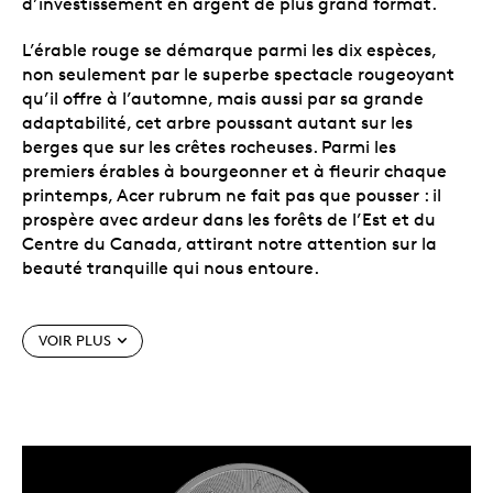
d’investissement en argent de plus grand format.
L’érable rouge se démarque parmi les dix espèces,
non seulement par le superbe spectacle rougeoyant
qu’il offre à l’automne, mais aussi par sa grande
adaptabilité, cet arbre poussant autant sur les
berges que sur les crêtes rocheuses. Parmi les
premiers érables à bourgeonner et à fleurir chaque
printemps, Acer rubrum ne fait pas que pousser : il
prospère avec ardeur dans les forêts de l’Est et du
Centre du Canada, attirant notre attention sur la
beauté tranquille qui nous entoure.
La première pièce d’investissement de 5 oz en
argent de la Monnaie royale canadienne (valeur
VOIR PLUS
nominale de 25 $ CA).
Deux caractéristiques de sécurité de pointe
inégalées : des lignes radiales précises et une
feuille d’érable « 26 » microgravée au laser dans
le champ de la pièce.
Son grand diamètre de 63,5 millimètres lui
confère une taille inhabituelle, qui se prête à la