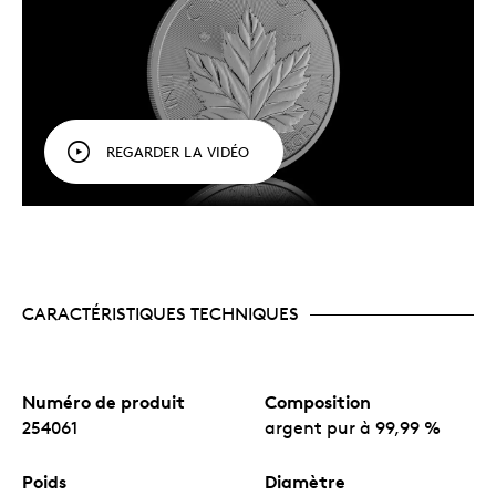
mise en valeur des plus fins détails.
Un ajout remarquable à toute collection
consacrée aux richesses canadiennes ou à la
nature.
L’avers est à l’effigie de Sa Majesté le roi Charles
III, selon l’artiste canadien Steven Rosati.
Pas de tirage fixe.
REGARDER LA VIDÉO
CARACTÉRISTIQUES TECHNIQUES
Numéro de produit
Composition
254061
argent pur à 99,99 %
Poids
Diamètre