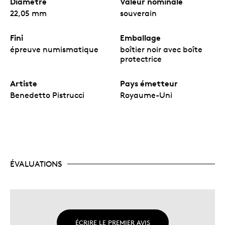
Diamètre
Valeur nominale
d’argent.
22,05 mm
souverain
Un superbe cadeau pour un collectionneur en
herbe ou l’ajout parfait à toute collection
numismatique.
Fini
Emballage
Frappée au Royaume-Uni par la Royal Mint, une
épreuve numismatique
boîtier noir avec boîte
société britannique.
protectrice
Artiste
Pays émetteur
Benedetto Pistrucci
Royaume-Uni
ÉVALUATIONS
ÉCRIRE LE PREMIER AVIS