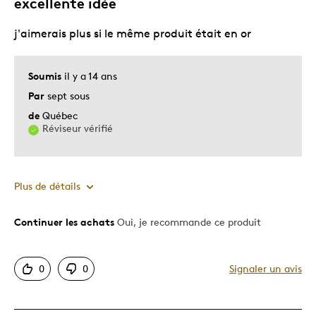
excellente idée
j'aimerais plus si le même produit était en or
Soumis
il y a 14 ans
Par
sept sous
de
Québec
Réviseur vérifié
Plus de détails
Continuer les achats
Oui, je recommande ce produit
Le pour
Motif attrayant
0
0
Signaler un avis
Les meilleures utilisations