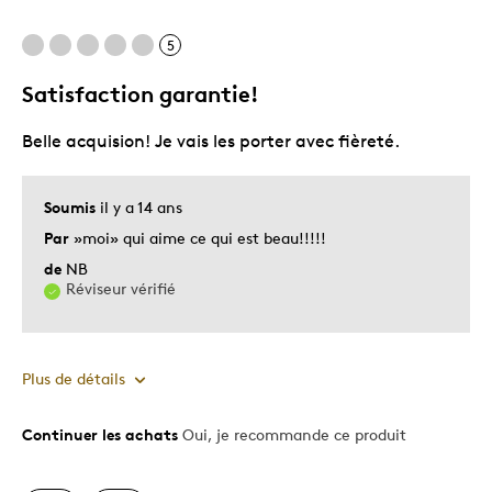
Cadeau pour adulte
5
Décrivez-vous
Guidé par la qualité
Satisfaction garantie!
Belle acquision! Je vais les porter avec fièreté.
Soumis
il y a 14 ans
Par
»moi» qui aime ce qui est beau!!!!!
de
NB
Réviseur vérifié
Plus de détails
Continuer les achats
Oui, je recommande ce produit
Le pour
Motif attrayant