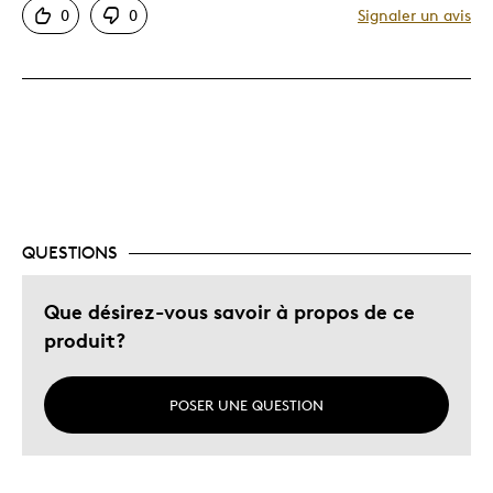
0
0
Signaler un avis
Original
Très bonne qualité
Unique en son genre
Les meilleures utilisations
Cadeau de moi à moi
Décrivez-vous
Guidé par la qualité
QUESTIONS
Que désirez-vous savoir à propos de ce
produit?
POSER UNE QUESTION