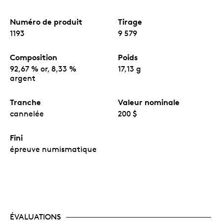
Numéro de produit
Tirage
1193
9 579
Composition
Poids
92,67 % or, 8,33 %
17,13 g
argent
Tranche
Valeur nominale
cannelée
200 $
Fini
épreuve numismatique
ÉVALUATIONS