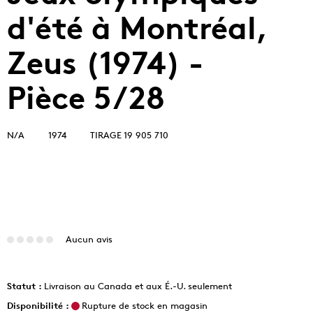
d'été à Montréal,
Zeus (1974) -
Pièce 5/28
N/A
1974
TIRAGE 19 905 710
Aucun avis
Statut :
Livraison au Canada et aux É.-U. seulement
Disponibilité :
Rupture de stock en magasin