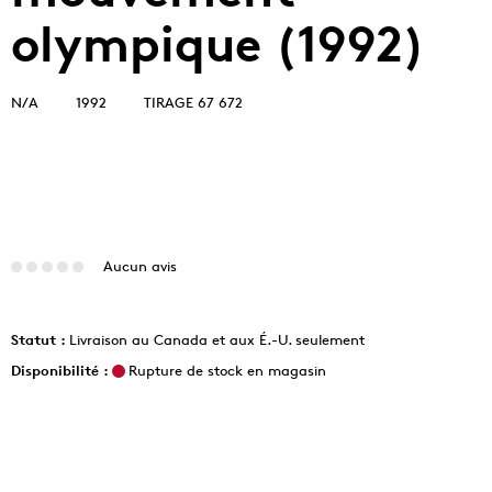
olympique (1992)
N/A
1992
TIRAGE 67 672
Aucun avis
Statut :
Livraison au Canada et aux É.-U. seulement
Disponibilité :
Rupture de stock en magasin