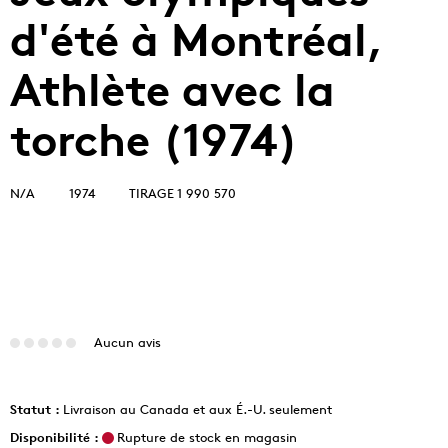
d'été à Montréal,
Athlète avec la
torche (1974)
N/A
1974
TIRAGE 1 990 570
Aucun avis
Statut :
Livraison au Canada et aux É.-U. seulement
Disponibilité :
Rupture de stock en magasin