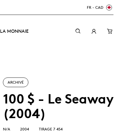
FR - CAD
 LA MONNAIE
ARCHIVÉ
100 $ - Le Seaway
(2004)
Le Canada accueille le monde : Coupe du Monde
Guide à l'intention des numismates débutants
Une monnaie à l'écoute
de la FIFA 2026
MC/TM
N/A
2004
TIRAGE 7 454