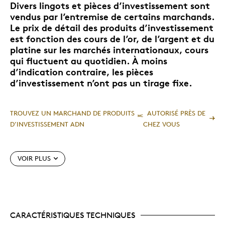
Divers lingots et pièces d’investissement sont
vendus par l’entremise de certains marchands.
Le prix de détail des produits d’investissement
est fonction des cours de l’or, de l’argent et du
platine sur les marchés internationaux, cours
qui fluctuent au quotidien. À moins
d’indication contraire, les pièces
d’investissement n’ont pas un tirage fixe.
TROUVEZ UN MARCHAND DE PRODUITS
AUTORISÉ PRÈS DE
MC
D’INVESTISSEMENT ADN
CHEZ VOUS
Caractéristiques particulières
VOIR PLUS
Le givrage de première qualité rehausse la
gravure d'une façon unique pour une pièce
d'investissement.
En arrière-plan de l'écusson orné du célèbre « S »,
CARACTÉRISTIQUES TECHNIQUES
le fini aux lignes radiales crée un impressionnant