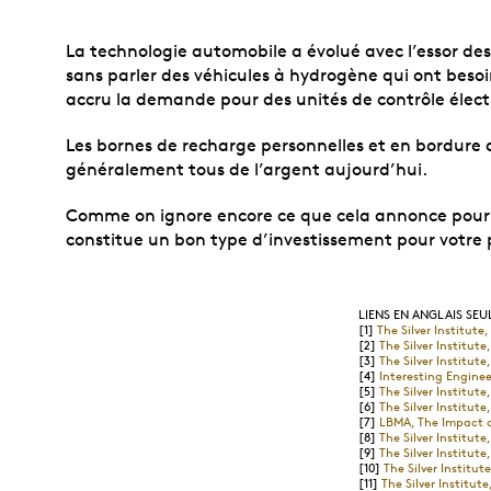
La technologie automobile a évolué avec l’essor des
sans parler des véhicules à hydrogène qui ont besoin
accru la demande pour des unités de contrôle élec
Les bornes de recharge personnelles et en bordure 
généralement tous de l’argent aujourd’hui.
Comme on ignore encore ce que cela annonce pour les
constitue un bon type d’investissement pour votre 
LIENS EN ANGLAIS SEU
[1]
The Silver Institute
[2]
The Silver Institute
[3]
The Silver Institute
[4]
Interesting Enginee
[5]
The Silver Institute
[6]
The Silver Institute
[7]
LBMA, The Impact on
[8]
The Silver Institute
[9]
The Silver Institute
[10]
The Silver Institut
[11]
The Silver Institut