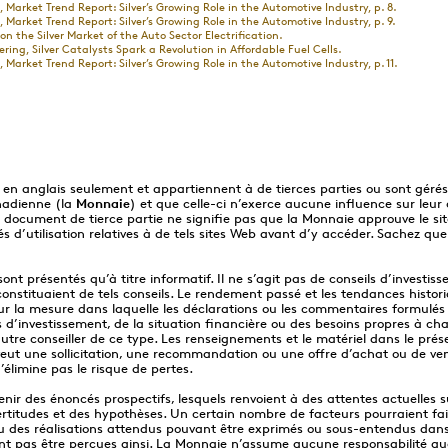
e, Market Trend Report: Silver’s Growing Role in the Automotive Industry, p. 8.
e, Market Trend Report: Silver’s Growing Role in the Automotive Industry, p. 9.
n the Silver Market of the Auto Sector Electrification.
ring, Silver Catalysts Spark a Revolution in Affordable Fuel Cells.
e, Market Trend Report: Silver’s Growing Role in the Automotive Industry, p. 11.
 en anglais seulement et appartiennent à de tierces parties ou sont gérés
nadienne (la
Monnaie
) et que celle-ci n’exerce aucune influence sur leu
 ou document de tierce partie ne signifie pas que la Monnaie approuve le si
s d’utilisation relatives à de tels sites Web avant d’y accéder. Sachez q
nt présentés qu’à titre informatif. Il ne s’agit pas de conseils d’investis
nstituaient de tels conseils. Le rendement passé et les tendances histori
 la mesure dans laquelle les déclarations ou les commentaires formulés da
fs d’investissement, de la situation financière ou des besoins propres à c
utre conseiller de ce type. Les renseignements et le matériel dans le prés
 veut une sollicitation, une recommandation ou une offre d’achat ou de ve
’élimine pas le risque de pertes.
tenir des énoncés prospectifs, lesquels renvoient à des attentes actuelle
rtitudes et des hypothèses. Un certain nombre de facteurs pourraient faire
u des réalisations attendus pouvant être exprimés ou sous-entendus dans 
nt pas être perçues ainsi. La Monnaie n’assume aucune responsabilité qua