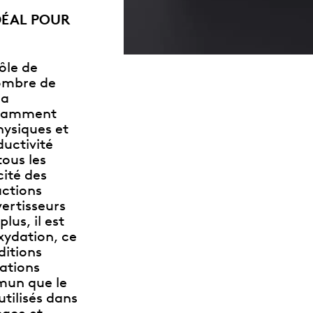
IDÉAL POUR
rôle de
nombre de
 a
uramment
hysiques et
uctivité
tous les
cité des
actions
ertisseurs
lus, il est
oxydation, ce
ditions
uations
mun que le
utilisés dans