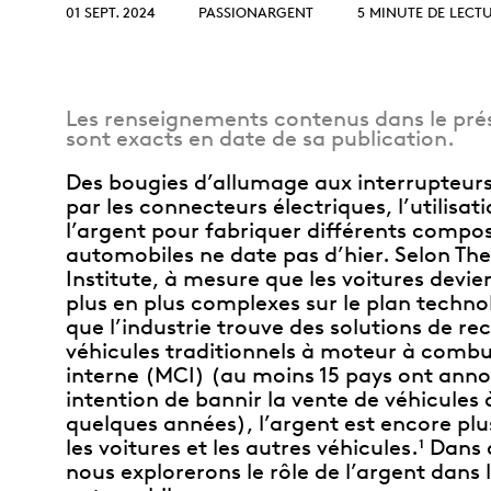
Collection
Parlons produits
collectionneurs
01 SEPT. 2024
PASSIONARGENT
5 MINUTE DE LECT
Opulence
d’investissement
débutants
Année lunaire
Glossaire de termes
Glossaire
d’investissement
Les renseignements contenus dans le prés
TOUS LES THÈMES
sont exacts en date de sa publication.
Des bougies d’allumage aux interrupteur
par les connecteurs électriques, l’utilisat
l’argent pour fabriquer différents compo
automobiles ne date pas d’hier. Selon The 
Institute, à mesure que les voitures devi
plus en plus complexes sur le plan techno
que l’industrie trouve des solutions de r
véhicules traditionnels à moteur à combu
interne (MCI) (au moins 15 pays ont anno
intention de bannir la vente de véhicules 
quelques années), l’argent est encore plus
les voitures et les autres véhicules.
Dans c
1
nous explorerons le rôle de l’argent dans l