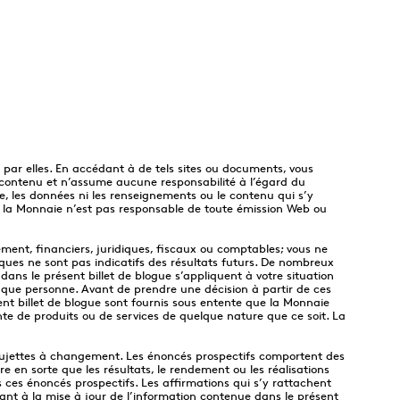
 par elles. En accédant à de tels sites ou documents, vous
r contenu et n’assume aucune responsabilité à l’égard du
te, les données ni les renseignements ou le contenu qui s’y
ue la Monnaie n’est pas responsable de toute émission Web ou
sement, financiers, juridiques, fiscaux ou comptables; vous ne
ques ne sont pas indicatifs des résultats futurs. De nombreux
ns le présent billet de blogue s’appliquent à votre situation
haque personne. Avant de prendre une décision à partir de ces
ent billet de blogue sont fournis sous entente que la Monnaie
nte de produits ou de services de quelque nature que ce soit. La
s sujettes à changement. Les énoncés prospectifs comportent des
 en sorte que les résultats, le rendement ou les réalisations
ces énoncés prospectifs. Les affirmations qui s’y rattachent
nt à la mise à jour de l’information contenue dans le présent