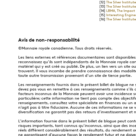
[12]
The Silver Institut
[13]
The Silver Institut
[14]
LBMA, The Impact o
[15]
Interesting Enginee
[16]
The Silver Institut
Avis de non-responsabilité
©Monnaie royale canadienne. Tous droits réservés.
Les liens externes et références documentaires sont disponibles
reconnaissez qu’ils sont indépendants de la Monnaie royale ca
matériel qui y est créé ou publié. De plus, un lien vers un site
trouvent. Il vous incombe de prendre connaissance des modalité
toute autre transmission provenant d’un site de tierce partie.
Les renseignements fournis dans le présent billet de blogue ne so
devez pas vous en remettre à ces renseignements comme s’ils co
facteurs inconnus de la Monnaie peuvent avoir une incidence sur
particulière; cette information ne tient pas compte des objecti
renseignements, consultez votre spécialiste en finances ou un a
n’agit pas à titre fiduciaire. Aucune de ces informations ne se
diversification ne garantit pas des retours d’investissement et n
L’information fournie dans le présent billet de blogue peut con
risques importants, tant connus qu’inconnus, ainsi que des ince
réels diffèrent considérablement des résultats, du rendement o
ne garantissent d’aucune façon le rendement futur et ne doive