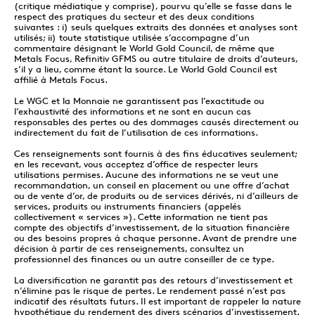
(critique médiatique y comprise), pourvu qu’elle se fasse dans le
respect des pratiques du secteur et des deux conditions
suivantes : i) seuls quelques extraits des données et analyses sont
utilisés; ii) toute statistique utilisée s’accompagne d’un
commentaire désignant le World Gold Council, de même que
Metals Focus, Refinitiv GFMS ou autre titulaire de droits d’auteurs,
s’il y a lieu, comme étant la source. Le World Gold Council est
affilié à Metals Focus.
Le WGC et la Monnaie ne garantissent pas l’exactitude ou
l’exhaustivité des informations et ne sont en aucun cas
responsables des pertes ou des dommages causés directement ou
indirectement du fait de l’utilisation de ces informations.
Ces renseignements sont fournis à des fins éducatives seulement;
en les recevant, vous acceptez d’office de respecter leurs
utilisations permises. Aucune des informations ne se veut une
recommandation, un conseil en placement ou une offre d’achat
ou de vente d’or, de produits ou de services dérivés, ni d’ailleurs de
services, produits ou instruments financiers (appelés
collectivement « services »). Cette information ne tient pas
compte des objectifs d’investissement, de la situation financière
ou des besoins propres à chaque personne. Avant de prendre une
décision à partir de ces renseignements, consultez un
professionnel des finances ou un autre conseiller de ce type.
La diversification ne garantit pas des retours d’investissement et
n’élimine pas le risque de pertes. Le rendement passé n’est pas
indicatif des résultats futurs. Il est important de rappeler la nature
hypothétique du rendement des divers scénarios d’investissement.