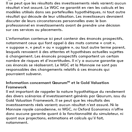
Il se peut que les résultats des investissements réels varient; aucun
résultat n’est assuré. Le WGC ne garantit en rien les calculs et les
modèles utilisés dans ses portefeuilles hypothétiques, ni tout autre
résultat qui découle de leur utilisation. Les investisseurs devraient
discuter de leurs circonstances personnelles avec le bon
professionnel en investissements avant de prendre une décision
sur ces services ou placements.
L’information contenue ici peut contenir des énoncés prospectifs,
notamment ceux qui font appel à des mots comme « croit »,
« suppose », « peut » ou « suggère », ou tout autre terme parent,
lesquels renvoient à des attentes et hypothèses actuelles sujettes
à changement. Les énoncés prospectifs comportent un certain
nombre de risques et d’incertitudes. Il n’y a aucune garantie que
ces énoncés se réaliseront. Le WGC et la Monnaie ne sont pas
responsables des changements relatifs à ces énoncés qui
pourraient subvenir.
Information concernant Qaurum
et le Gold Valuation
MS
Framework
Il est important de rappeler la nature hypothétique du rendement
des divers scénarios d’investissement générés par Qaurum, issu du
Gold Valuation Framework. Il se peut que les résultats des
investissements réels varient; aucun résultat n’est assuré. Ni la
Monnaie royale canadienne, ni WGC, ni Oxford Economics n’offre
donc aucune garantie quant à la fonctionnalité du simulateur, ni
quant aux projections, estimations et calculs qu’il fait,
notamment.