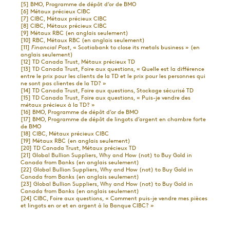
[5]
BMO, Programme de dépôt d’or de BMO
[6]
Métaux précieux CIBC
[7]
CIBC, Métaux précieux CIBC
[8]
CIBC, Métaux précieux CIBC
[9]
Métaux RBC (en anglais seulement)
[10]
RBC, Métaux RBC (en anglais seulement)
[11]
Financial Post
, « Scotiabank to close its metals business » (en
anglais seulement)
[12]
TD Canada Trust, Métaux précieux TD
[13]
TD Canada Trust, Foire aux questions, « Quelle est la différence
entre le prix pour les clients de la TD et le prix pour les personnes qui
ne sont pas clientes de la TD? »
[14]
TD Canada Trust, Foire aux questions, Stockage sécurisé TD
[15]
TD Canada Trust, Foire aux questions, « Puis-je vendre des
métaux précieux à la TD? »
[16]
BMO, Programme de dépôt d’or de BMO
[17]
BMO, Programme de dépôt de lingots d’argent en chambre forte
de BMO
[18]
CIBC, Métaux précieux CIBC
[19]
Métaux RBC (en anglais seulement)
[20]
TD Canada Trust, Métaux précieux TD
[21]
Global Bullion Suppliers, Why and How (not) to Buy Gold in
Canada from Banks (en anglais seulement)
[22]
Global Bullion Suppliers, Why and How (not) to Buy Gold in
Canada from Banks (en anglais seulement)
[23]
Global Bullion Suppliers, Why and How (not) to Buy Gold in
Canada from Banks (en anglais seulement)
[24]
CIBC, Foire aux questions, « Comment puis-je vendre mes pièces
et lingots en or et en argent à la Banque CIBC? »