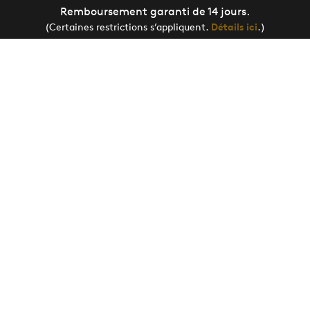
Remboursement garanti de 14 jours.
(Certaines restrictions s’appliquent.
Détails ici
.)
Inscrivez-vous aux mises à jour de
la Monnaie.
Vous pouvez vous désinscrire en tout temps.
Communiquez avec nous
ou
consultez notre avis de
confidentialité
.