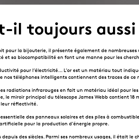
st-il toujours aus
t pour la bijouterie, il présente également de nombreuses ut
lité et sa biocompatibilité en font une manne pour les cher
uctivité pour l’électricité… L’or est un matériau tout indi
me nos téléphones intelligents contiennent des traces de ce 
 les radiations infrarouges en fait un matériau idéal pour les
le, le miroir principal du télescope James Webb contient 1
eur réflectivité.
ssentielle des panneaux solaires et des piles à combustible
tificielle pour la production d’énergie propre.
ts depuis des siècles. Parmi ses nombreux usages, il était le