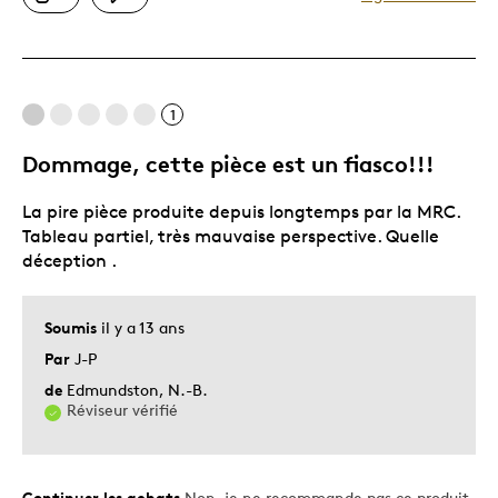
1
Dommage, cette pièce est un fiasco!!!
La pire pièce produite depuis longtemps par la MRC.
Tableau partiel, très mauvaise perspective. Quelle
déception .
Soumis
il y a 13 ans
Par
J-P
de
Edmundston, N.-B.
Réviseur vérifié
Continuer les achats
Non, je ne recommande pas ce produit