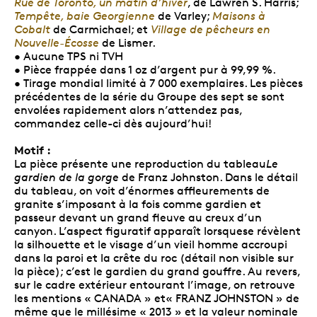
Rue de Toronto, un matin d’hiver
, de Lawren S. Harris;
Tempête, baie Georgienne
de Varley;
Maisons à
Cobalt
de Carmichael; et
Village de pêcheurs en
Nouvelle-Écosse
de Lismer.
• Aucune TPS ni TVH
• Pièce frappée dans 1 oz d’argent pur à 99,99 %.
• Tirage mondial limité à 7 000 exemplaires. Les pièces
précédentes de la série du Groupe des sept se sont
envolées rapidement alors n’attendez pas,
commandez celle-ci dès aujourd’hui!
Motif :
La pièce présente une reproduction du tableau
Le
gardien de la gorge
de Franz Johnston. Dans le détail
du tableau, on voit d’énormes affleurements de
granite s’imposant à la fois comme gardien et
passeur devant un grand fleuve au creux d’un
canyon. L’aspect figuratif apparaît lorsquese révèlent
la silhouette et le visage d’un vieil homme accroupi
dans la paroi et la crête du roc (détail non visible sur
la pièce); c’est le gardien du grand gouffre. Au revers,
sur le cadre extérieur entourant l’image, on retrouve
les mentions « CANADA » et« FRANZ JOHNSTON » de
même que le millésime « 2013 » et la valeur nominale