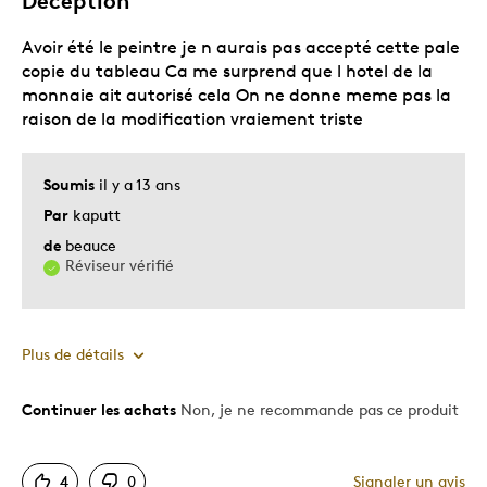
Déception
Avoir été le peintre je n aurais pas accepté cette pale
copie du tableau Ca me surprend que l hotel de la
monnaie ait autorisé cela On ne donne meme pas la
raison de la modification vraiement triste
Soumis
il y a 13 ans
Par
kaputt
de
beauce
Réviseur vérifié
Plus de détails
Continuer les achats
Non, je ne recommande pas ce produit
Le contre
Mauvaise qualité
4
0
Signaler un avis